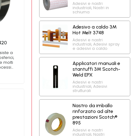
Adesivi e nastri
industriali
,
Nastri in
schiuma
Adesivo a caldo 3M
Hot Melt 3748
Adesivi e nastri
420
industriali
,
Adesivi spray
e adesivi a caldo
siste a
sferici,
e molti
Applicatori manuali e
ocessi…
stantuffi 3M Scotch-
Weld EPX
Adesivi e nastri
industriali
,
Adesivi
strutturali
Nastro da imballo
rinforzato ad alte
prestazioni Scotch®
895
Adesivi e nastri
industriali
,
Nastri