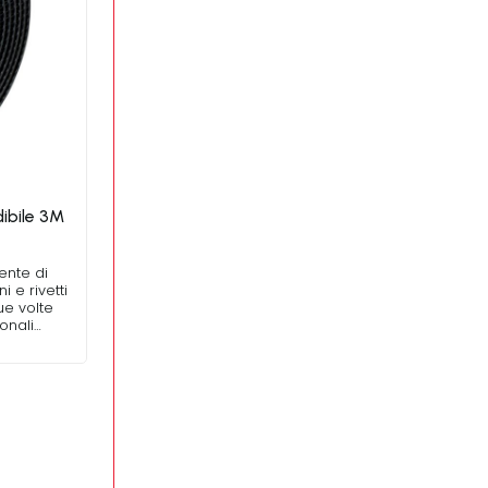
dibile 3M
ente di
i e rivetti
ue volte
onali…