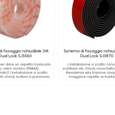
i fissaggio richiudibile 3M
Sistema di fissaggio richiu
Dual Lock SJ3560
Dual Lock SJ3870
per dare un aspetto traslucido
L’installazione a scatto cons
o, vetro acrilico (PMMA),
sostituire viti, chiodi, moschetton
ato) L’installazione a scatto
Resistenza alla trazione cinq
iti, chiodi, bottoni a pressione…
maggiore rispetto ai tradizi