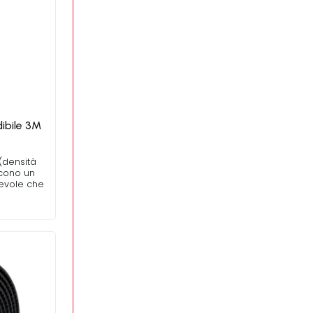
dibile 3M
 (densità
scono un
revole che