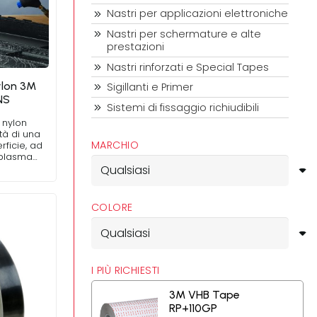
Nastri per applicazioni elettroniche
Nastri per schermature e alte
prestazioni
Nastri rinforzati e Special Tapes
ylon 3M
Sigillanti e Primer
NS
Sistemi di fissaggio richiudibili
 nylon
tà di una
MARCHIO
ficie, ad
 plasma…
COLORE
I PIÙ RICHIESTI
3M VHB Tape
RP+110GP