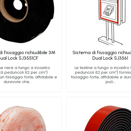
i fissaggio richiudibile 3M
Sistema di fissaggio richiu
ual Lock SJ3551CF
Dual Lock SJ3561
ine nere a fungo a incastro
Le testine a fungo a incastro
tà peduncoli 62 per cm²)
peduncoli 62 per cm²) forni
un fissaggio forte, affidabile e
fissaggio forte, affidabile e du
durevole che…
può…