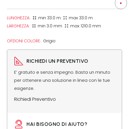
LUNGHEZZA:
min
33.0 m
max
33.0 m
zoom_in_map
zoom_out_map
LARGHEZZA:
min
3.0 mm
max
1210.0 mm
zoom_in_map
zoom_out_map
OPZIONI COLORE:
Grigio
RICHIEDI UN PREVENTIVO
E’ gratuito e senza impegno. Basta un minuto
per ottenere una soluzione in linea con le tue
esigenze.
Richiedi Preventivo
HAI BISOGNO DI AIUTO?