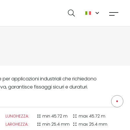
e per applicazioni industriali che richiedono
va, garantisce fissaggi sicuri e duraturi.
LUNGHEZZA:
min
45.72 m
max
45.72 m
zoom_in_map
zoom_out_map
LARGHEZZA:
min
25.4 mm
max
25.4 mm
zoom_in_map
zoom_out_map