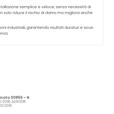
installazione semplice e veloce, senza necessità di
on solo riduce il rischio di danni, ma migliora anche
i industriali, garantendo risultati duraturi e sicuri.
enza.
ficato 00856 – N
0:2018, AS9120B
01:2015