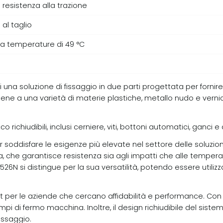
 resistenza alla trazione
al taglio
 a temperature di 49 °C
i una soluzione di fissaggio in due parti progettata per fornire u
ene a una varietà di materie plastiche, metallo nudo e vernicia
chiudibili, inclusi cerniere, viti, bottoni automatici, ganci e a
 soddisfare le esigenze più elevate nel settore delle soluzion
a, che garantisce resistenza sia agli impatti che alle temper
J3526N si distingue per la sua versatilità, potendo essere utili
 per le aziende che cercano affidabilità e performance. Con 
pi di fermo macchina. Inoltre, il design richiudibile del sist
issaggio.