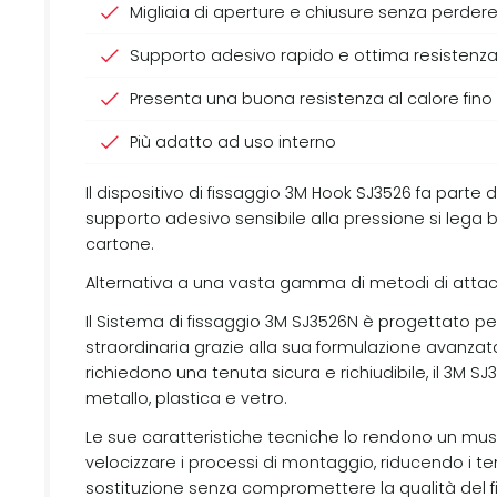
Migliaia di aperture e chiusure senza perdere
Supporto adesivo rapido e ottima resistenza 
Presenta una buona resistenza al calore fino
Più adatto ad uso interno
Il dispositivo di fissaggio 3M Hook SJ3526 fa parte d
supporto adesivo sensibile alla pressione si lega b
cartone.
Alternativa a una vasta gamma di metodi di attacco ri
Il Sistema di fissaggio 3M SJ3526N è progettato per
straordinaria grazie alla sua formulazione avanzat
richiedono una tenuta sicura e richiudibile, il 3M S
metallo, plastica e vetro.
Le sue caratteristiche tecniche lo rendono un must
velocizzare i processi di montaggio, riducendo i tem
sostituzione senza compromettere la qualità del f