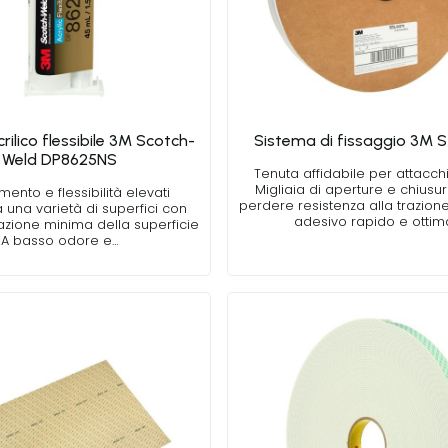
rilico flessibile 3M Scotch-
Sistema di fissaggio 3M 
Weld DP8625NS
Tenuta affidabile per attacch
Migliaia di aperture e chiusu
mento e flessibilità elevati
perdere resistenza alla trazion
 una varietà di superfici con
adesivo rapido e ottim
zione minima della superficie
A basso odore e…