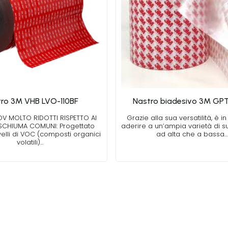
ro 3M VHB LVO-110BF
Nastro biadesivo 3M GP
 COV MOLTO RIDOTTI RISPETTO AI
Grazie alla sua versatilità, è i
 SCHIUMA COMUNI: Progettato
aderire a un’ampia varietà di sub
velli di VOC (composti organici
ad alta che a bassa…
volatili)…