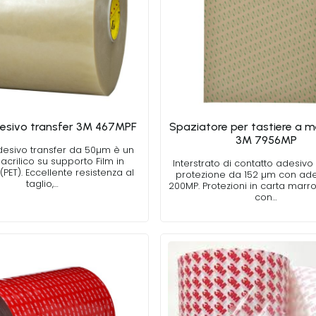
esivo transfer 3M 467MPF
Spaziatore per tastiere a
3M 7956MP
adesivo transfer da 50µm è un
acrilico su supporto Film in
Interstrato di contatto adesiv
(PET). Eccellente resistenza al
protezione da 152 µm con ade
taglio,…
200MP. Protezioni in carta marron
con…