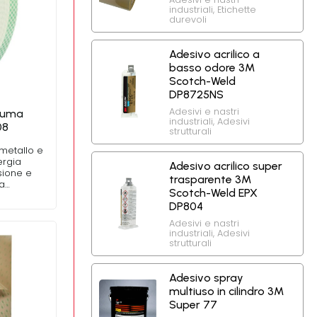
industriali
,
Etichette
durevoli
Adesivo acrilico a
basso odore 3M
Scotch-Weld
DP8725NS
Adesivi e nastri
hiuma
industriali
,
Adesivi
08
strutturali
 metallo e
ergia
Adesivo acrilico super
sione e
trasparente 3M
ma…
Scotch-Weld EPX
DP804
Adesivi e nastri
industriali
,
Adesivi
strutturali
Adesivo spray
multiuso in cilindro 3M
Super 77