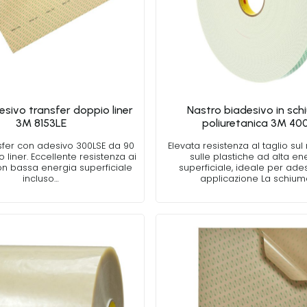
esivo transfer doppio liner
Nastro biadesivo in sc
3M 8153LE
poliuretanica 3M 40
sfer con adesivo 300LSE da 90
Elevata resistenza al taglio sul
liner. Eccellente resistenza ai
sulle plastiche ad alta en
on bassa energia superficiale
superficiale, ideale per ade
incluso…
applicazione La schiu