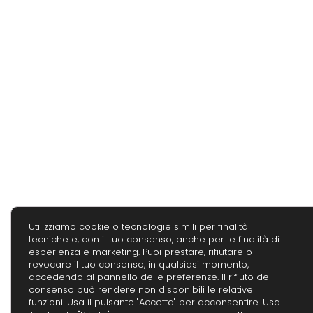
Utilizziamo cookie o tecnologie simili per finalità
tecniche e, con il tuo consenso, anche per le finalità di
esperienza e marketing. Puoi prestare, rifiutare o
revocare il tuo consenso, in qualsiasi momento,
accedendo al pannello delle preferenze. Il rifiuto del
consenso può rendere non disponibili le relative
funzioni. Usa il pulsante "Accetta" per acconsentire. Usa