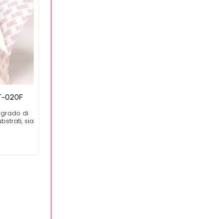
T-020F
n grado di
strati, sia