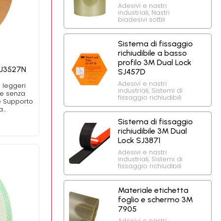
Adesivi e nastri
industriali
,
Nastri
biadesivi sottili
Sistema di fissaggio
richiudibile a basso
profilo 3M Dual Lock
SJ3527N
SJ457D
Adesivi e nastri
i leggeri
industriali
,
Sistemi di
re senza
fissaggio richiudibili
e Supporto
a…
Sistema di fissaggio
richiudibile 3M Dual
Lock SJ3871
Adesivi e nastri
industriali
,
Sistemi di
fissaggio richiudibili
Materiale etichetta
foglio e schermo 3M
7905
Adesivi e nastri