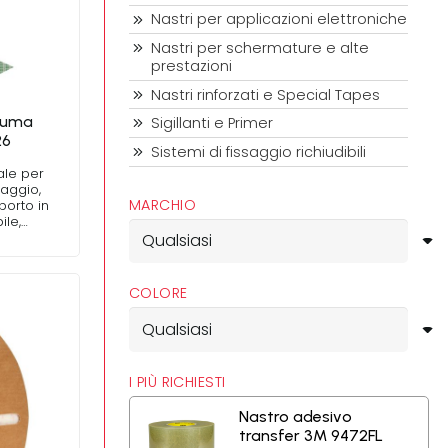
Nastri per applicazioni elettroniche
Nastri per schermature e alte
prestazioni
Nastri rinforzati e Special Tapes
hiuma
Sigillanti e Primer
26
Sistemi di fissaggio richiudibili
ale per
taggio,
MARCHIO
porto in
ile,…
COLORE
I PIÙ RICHIESTI
Nastro adesivo
transfer 3M 9472FL