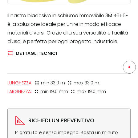
Il nastro biadesivo in schiuma removibile 3M 4656F
è la soluzione ideale per unire in modo efficace
materiali diversi. Grazie alla sua versatilità e facilità
d'uso, è perfetto per ogni progetto industriale.
DETTAGLI TECNICI
LUNGHEZZA:
min
33.0 m
max
33.0 m
zoom_in_map
zoom_out_map
LARGHEZZA:
min
19.0 mm
max
19.0 mm
zoom_in_map
zoom_out_map
RICHIEDI UN PREVENTIVO
E’ gratuito e senza impegno. Basta un minuto