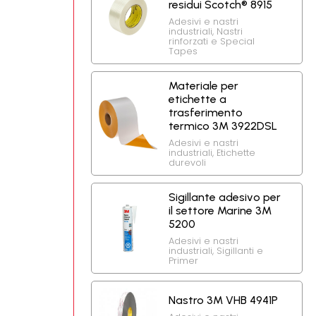
residui Scotch® 8915
Adesivi e nastri
industriali
,
Nastri
rinforzati e Special
Tapes
Materiale per
etichette a
trasferimento
termico 3M 3922DSL
Adesivi e nastri
industriali
,
Etichette
durevoli
Sigillante adesivo per
il settore Marine 3M
5200
Adesivi e nastri
industriali
,
Sigillanti e
Primer
Nastro 3M VHB 4941P