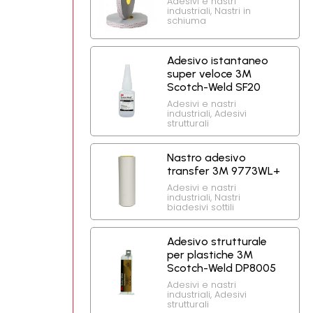
Adesivi e nastri
industriali
,
Nastri in
schiuma
Adesivo istantaneo
super veloce 3M
Scotch-Weld SF20
Adesivi e nastri
industriali
,
Adesivi
strutturali
Nastro adesivo
transfer 3M 9773WL+
Adesivi e nastri
industriali
,
Nastri
biadesivi sottili
Adesivo strutturale
per plastiche 3M
Scotch-Weld DP8005
Adesivi e nastri
industriali
,
Adesivi
strutturali