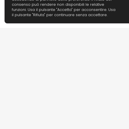
consenso può rendere non disponibili le relative
funzioni. Usa il pulsante "Accetta" per acconsentire. Usa
il pulsante "Rifiuta" per continuare senza accettare.