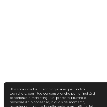
Utilizziamo cookie o tecnologie simili per finalità
tecniche e, con il tuo consenso, anche per le finalità di
esperienza e marketing. Puoi prestare, rifiutare o
revocare il tuo consenso, in qualsiasi momento,
accedendo al pannello delle preferenze. Il rifiuto del