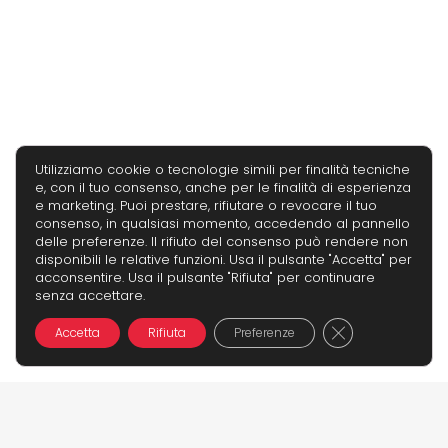
Utilizziamo cookie o tecnologie simili per finalità tecniche
e, con il tuo consenso, anche per le finalità di esperienza
e marketing. Puoi prestare, rifiutare o revocare il tuo
consenso, in qualsiasi momento, accedendo al pannello
delle preferenze. Il rifiuto del consenso può rendere non
disponibili le relative funzioni. Usa il pulsante "Accetta" per
acconsentire. Usa il pulsante "Rifiuta" per continuare
senza accettare.
Close GDPR Co
Accetta
Rifiuta
Preferenze
keyboard_double_arrow_up