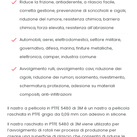
Riduce la frizione, antiaderente, a rilascio facile,
corretta gestione, prevenzione di scricchiolii e cigolii,
riduzione del rumore, resistenza chimica, barriera
chimica, forza elevata, resistenza all’abrasione
Automobili, aerei, elettrodomestici, settore militare,
governativo, difesa, marina, finiture metalliche,
elettronica, camper, industria comune
Avvolgimento rulli, avvolgimento cavi, riduzione dei
cigolii, riduzione dei rumori, isolamento, rivestimento,
schermatura, protezione, adesione su materiali
compositi, anti-infiltrazioni
Il nastro a pellicola in PTFE 5480 di 3M è un nastro a pellicola
raschiata in PTFE grigio da 0,09 mm con adesivo in silicone.
Il nastro raschiato in PTFE 5480 di 3M viene utilizzato per
l’avvolgimento di rotoli nei processi di produzione per
creare una superficie di rilascio che consenta di ridurre le