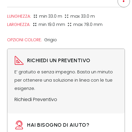
LUNGHEZZA:
min
33.0 m
max
33.0 m
zoom_in_map
zoom_out_map
LARGHEZZA:
min
19.0 mm
max
78.0 mm
zoom_in_map
zoom_out_map
OPZIONI COLORE:
Grigio
RICHIEDI UN PREVENTIVO
E’ gratuito e senza impegno. Basta un minuto
per ottenere una soluzione in linea con le tue
esigenze.
Richiedi Preventivo
HAI BISOGNO DI AIUTO?