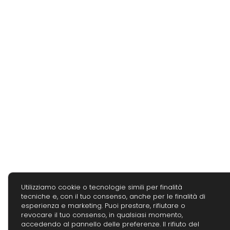
Utilizziamo cookie o tecnologie simili per finalità
tecniche e, con il tuo consenso, anche per le finalità di
esperienza e marketing. Puoi prestare, rifiutare o
revocare il tuo consenso, in qualsiasi momento,
accedendo al pannello delle preferenze. Il rifiuto del