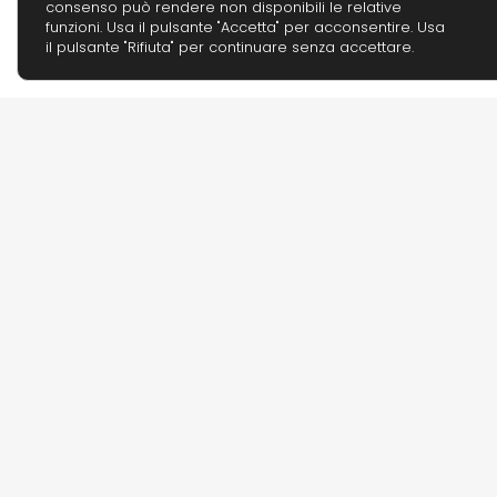
consenso può rendere non disponibili le relative
funzioni. Usa il pulsante "Accetta" per acconsentire. Usa
il pulsante "Rifiuta" per continuare senza accettare.