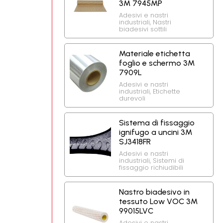
3M 7945MP
Adesivi e nastri
industriali
,
Nastri
biadesivi sottili
Materiale etichetta
foglio e schermo 3M
7909L
Adesivi e nastri
industriali
,
Etichette
durevoli
Sistema di fissaggio
ignifugo a uncini 3M
SJ3418FR
Adesivi e nastri
industriali
,
Sistemi di
fissaggio richiudibili
Nastro biadesivo in
tessuto Low VOC 3M
99015LVC
Adesivi e nastri