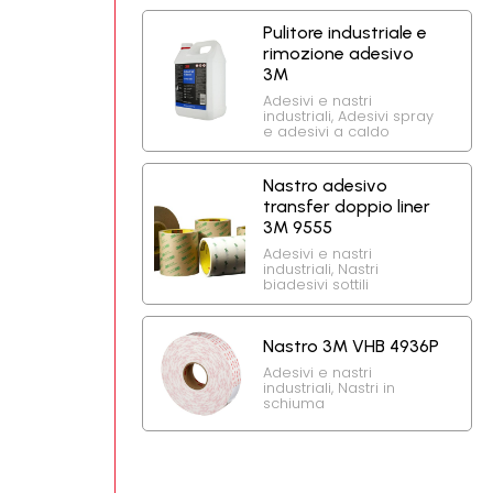
Pulitore industriale e
rimozione adesivo
3M
Adesivi e nastri
industriali
,
Adesivi spray
e adesivi a caldo
Nastro adesivo
transfer doppio liner
3M 9555
Adesivi e nastri
industriali
,
Nastri
biadesivi sottili
Nastro 3M VHB 4936P
Adesivi e nastri
industriali
,
Nastri in
schiuma