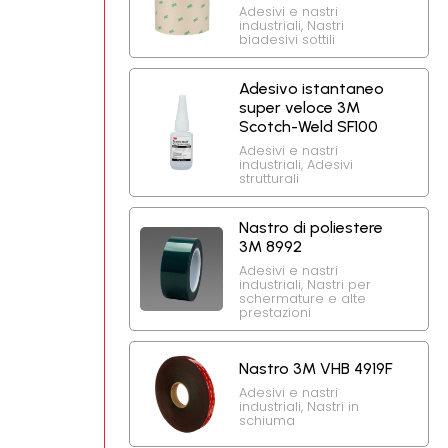
Adesivi e nastri
industriali
,
Nastri
biadesivi sottili
Adesivo istantaneo
super veloce 3M
Scotch-Weld SF100
Adesivi e nastri
industriali
,
Adesivi
strutturali
Nastro di poliestere
3M 8992
Adesivi e nastri
industriali
,
Nastri per
schermature e alte
prestazioni
Nastro 3M VHB 4919F
Adesivi e nastri
industriali
,
Nastri in
schiuma