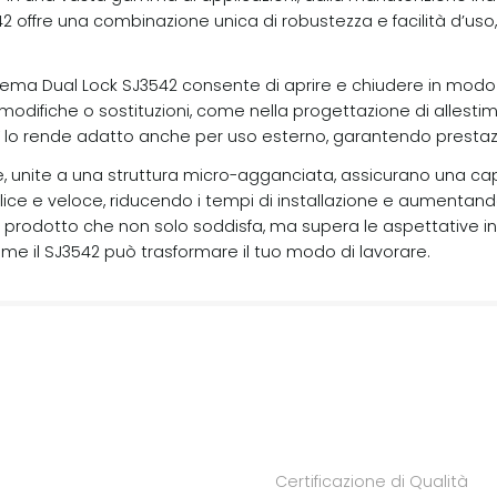
2 offre una combinazione unica di robustezza e facilità d’uso
l sistema Dual Lock SJ3542 consente di aprire e chiudere in mo
 modifiche o sostituzioni, come nella progettazione di allesti
UV lo rende adatto anche per uso esterno, garantendo prestazi
, unite a una struttura micro-agganciata, assicurano una capac
lice e veloce, riducendo i tempi di installazione e aumentando 
un prodotto che non solo soddisfa, ma supera le aspettative in 
come il SJ3542 può trasformare il tuo modo di lavorare.
Certificazione di Qualità