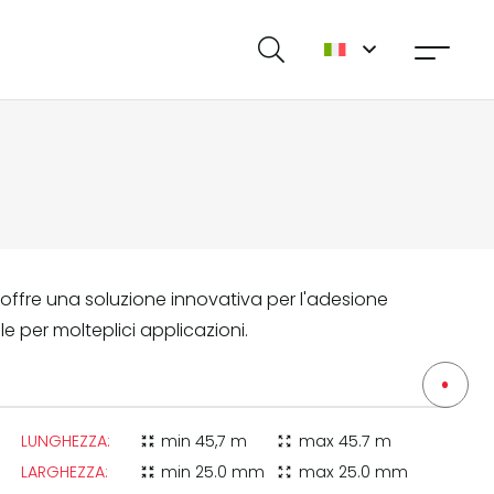
2 offre una soluzione innovativa per l'adesione
le per molteplici applicazioni.
LUNGHEZZA:
min
45,7 m
max
45.7 m
zoom_in_map
zoom_out_map
LARGHEZZA:
min
25.0 mm
max
25.0 mm
zoom_in_map
zoom_out_map