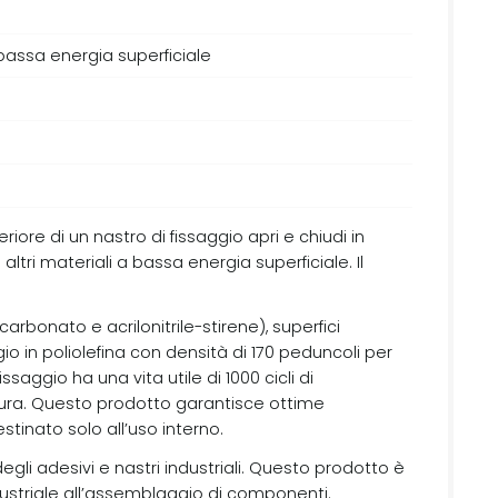
 bassa energia superficiale
ore di un nastro di fissaggio apri e chiudi in
ltri materiali a bassa energia superficiale. Il
arbonato e acrilonitrile-stirene), superfici
io in poliolefina con densità di 170 peduncoli per
aggio ha una vita utile di 1000 cicli di
ratura. Questo prodotto garantisce ottime
tinato solo all’uso interno.
gli adesivi e nastri industriali. Questo prodotto è
ustriale all’assemblaggio di componenti.