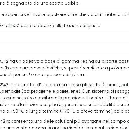
usura è segnalata da uno scatto udibile.
 superfici verniciate a polvere oltre che ad altri materiali a
ere il 50% della resistenza alla trazione originale
SJ3542 ha un adesivo a base di gomma-resina sulla parte posteri
 fissare numerose plastiche, superfici verniciate a polvere e a
duncoli per cm² e uno spessore di 5,7 mm.
3542 è destinato all’uso con numerose plastiche (acrilico, polic
erficiale (polipropilene e polietilene). È un sistema di fissagg
na sul retro sensibile alla pressione. Il nostro sistema di fiss
istenza alla trazione originale, garantisce un’affidabilità du
no a +50 °C a lungo termine (+70 °C a breve termine) ed è des
J3542 rappresenta una delle soluzioni più avanzate nel campo de
 in una vasta gamma di applicazioni, dalla manutenzione ind