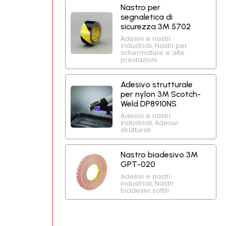
Nastro per
segnaletica di
sicurezza 3M 5702
Adesivi e nastri
industriali
,
Nastri per
schermature e alte
prestazioni
Adesivo strutturale
per nylon 3M Scotch-
Weld DP8910NS
Adesivi e nastri
industriali
,
Adesivi
strutturali
Nastro biadesivo 3M
GPT-020
Adesivi e nastri
industriali
,
Nastri
biadesivi sottili