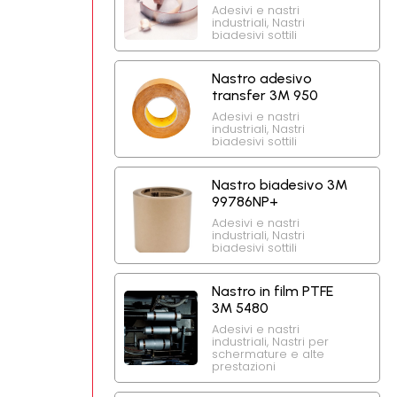
Adesivi e nastri
industriali
,
Nastri
biadesivi sottili
Nastro adesivo
transfer 3M 950
Adesivi e nastri
industriali
,
Nastri
biadesivi sottili
Nastro biadesivo 3M
99786NP+
Adesivi e nastri
industriali
,
Nastri
biadesivi sottili
Nastro in film PTFE
3M 5480
Adesivi e nastri
industriali
,
Nastri per
schermature e alte
prestazioni