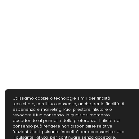
Utilizziamo cookie o tecnologie simili per finalità
tecniche e, con il tuo consenso, anche per le finalità di
esperienza e marketing. Puoi prestare, rifiutare o
revocare il tuo consenso, in qualsiasi momento,
accedendo al pannello delle preferenze. Il rifiuto del
consenso può rendere non disponibili le relative
funzioni. Usa il pulsante "Accetta" per acconsentire. Usa
il pulsante "Rifiuta" per continuare senza accettare.