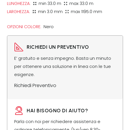
LUNGHEZZA:
min
33.0 m
max
33.0 m
zoom_in_map
zoom_out_map
LARGHEZZA:
min
3.0 mm
max
1195.0 mm
zoom_in_map
zoom_out_map
OPZIONI COLORE:
Nero
RICHIEDI UN PREVENTIVO
E’ gratuito e senza impegno. Basta un minuto
per ottenere una soluzione in linea con le tue
esigenze.
Richiedi Preventivo
HAI BISOGNO DI AIUTO?
Parla con noi per richiedere assistenza e
ordinare telefonicamente. (lun/ven 8.30-