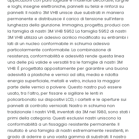
applicazioni con parti tagliate e materiali decorativi, targhe
e loghi, insegne elettroniche, pannelli su telai e rinforzi su
pannelli. Il nastro 3M VHB unisce due substrati in maniera
permanente e distribuisce il carico di tensione sull’intera
lunghezza della giunzione. Immagina, progetta, produci con
la famiglia di nastri 3M VHB 5952 La famiglia 5952 di nastri
3M VHB utilizza un adesivo acrilico modificato su entrambi i
lati di un nucleo conformabile in schiuma adesiva
particolarmente conformabile. La combinazione di
resistenza, conformabilità e adesività rende questa linea
una delle più valide e versatili tra le famiglie di nastri 3M
VHB. È progettata appositamente per garantire una buona
adesività a plastiche e vernici ad alta, media e ridotta
energia superficiale, metalli e vetro, inclusa la maggior
parte delle vernici a polvere. Questo nastro può essere
usato, tra l’altro, per fissare e sigillare le lenti in
policarbonato sui dispositivi LCD, i cartelli e le aperture sui
pannelli di controllo verniciati. Nastro in schiuma non
tradizionale I nastri VHB, inventati da 3M nel 1980, sono stati i
primi della categoria. Questi esclusivi nastri uniscono la
conformabilità a un fissaggio resistente permanente. Il
risultato è una famiglia di nastri estremamente resistenti, in
grado di aderire a una vasta gamma di substrati. Il nastro