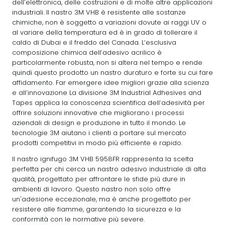
dell’elettronica, delle costruzioni e di molte altre applicazioni
industriali. Il nastro 3M VHB è resistente alle sostanze
chimiche, non è soggetto a variazioni dovute ai raggi UV o
al variare della temperatura ed è in grado di tollerare il
caldo di Dubai e il freddo del Canada. L’esclusiva
composizione chimica dell’adesivo acrilico è
particolarmente robusta, non si altera nel tempo e rende
quindi questo prodotto un nastro duraturo e forte su cui fare
affidamento. Far emergere idee migliori grazie alla scienza
e all’innovazione La divisione 3M Industrial Adhesives and
Tapes applica la conoscenza scientifica dell’adesività per
offrire soluzioni innovative che migliorano i processi
aziendali di design e produzione in tutto il mondo. Le
tecnologie 3M aiutano i clienti a portare sul mercato
prodotti competitivi in modo più efficiente e rapido.
Il nastro ignifugo 3M VHB 5958FR rappresenta la scelta
perfetta per chi cerca un nastro adesivo industriale di alta
qualità, progettato per affrontare le sfide più dure in
ambienti di lavoro. Questo nastro non solo offre
un'adesione eccezionale, ma è anche progettato per
resistere alle fiamme, garantendo la sicurezza e la
conformità con le normative più severe.