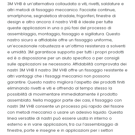
3M VHB è un’alternativa collaudata a viti, rivetti, saldature e
altri metodi di fissaggio meccanico. Facciate continue,
smartphone, segnaletica stradale, frigoriferi, finestre di
design e altro ancora: il nastro VHB è ideale per tutte
queste applicazioni in una o più fasi del processo di
assemblaggio, montaggio, fissaggio e sigillatura. Questo
nastro sicuro e affidabile offre un fissaggio uniforme,
un’eccezionale robustezza e un’ottima resistenza a solventi
e umidità. 3M garantisce supporto per tutti i propri prodotti
ed è a disposizione per un aiuto specifico o per consigli
sulle applicazioni se necessario. Affidabilità comprovata dei
nastri 3M VHB Il nastro 3M VHB offre un fissaggio resistente e
altri vantaggi che i fissaggi meccanici non possono
garantire. Questo nastro migliora l’aspetto dei prodotti finiti
eliminando rivetti e viti e offrendo al tempo stesso la
possibilità di movimentare immediatamente il prodotto
assemblato. Nella maggior parte dei casi, il fissaggio con
nastri 3M VHB consente un processo più rapido del fissare
con metodi meccanici o usare un adesivo liquido. Questa
linea versatile di nastri può essere usata in interno o
esterno e in varie applicazioni, tra cui l’assemblaggio di
finestre, porte e insegne e in applicazioni per i settori