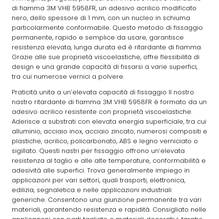
di fiamma 3M VHB 5958FR, un adesivo acrilico modificato
nero, dello spessore di 1 mm, con un nucleo in schiuma
particolarmente conformabile. Questo metodo di fissaggio
permanente, rapido e semplice da usare, garantisce
resistenza elevata, lunga durata ed è ritardante di fiamma.
Grazie alle sue proprietà viscoelastiche, offre flessibilità di
design e una grande capacità di fissarsi a varie superfici,
tra cui numerose vernici a polvere.
Praticità unita a un’elevata capacità di fissaggio Il nostro
nastro ritardante di fiamma 3M VHB 5958FR è formato da un
adesivo acrilico resistente con proprietà viscoelastiche.
Aderisce a substrati con elevata energia superficiale, tra cui
alluminio, acciaio inox, acciaio zincato, numerosi compositi e
plastiche, acrilico, policarbonato, ABS e legno verniciato o
sigillato. Questi nastri per fissaggio offrono un’elevata
resistenza al taglio e alle alte temperature, conformabilità e
adesività alle superfici. Trova generalmente impiego in
applicazioni per vari settori, quali trasporti, elettronica,
edilizia, segnaletica e nelle applicazioni industriali
generiche. Consentono una giunzione permanente tra vari
materiali, garantendo resistenza e rapidità. Consigliato nelle