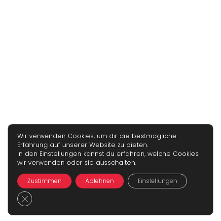
Wir verwenden Cookies, um dir die bestmögliche
Erfahrung auf unserer Website zu bieten.
In den Einstellungen kannst du erfahren, welche Cookies
wir verwenden oder sie ausschalten.
Zustimmen
Ablehnen
Einstellungen
GDPR Cookie-Banner schließen