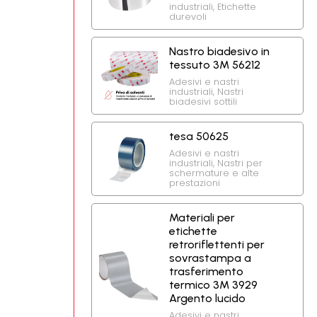
industriali
,
Etichette
durevoli
Nastro biadesivo in
tessuto 3M 56212
Adesivi e nastri
industriali
,
Nastri
biadesivi sottili
tesa 50625
Adesivi e nastri
industriali
,
Nastri per
schermature e alte
prestazioni
Materiali per
etichette
retroriflettenti per
sovrastampa a
trasferimento
termico 3M 3929
Argento lucido
Adesivi e nastri