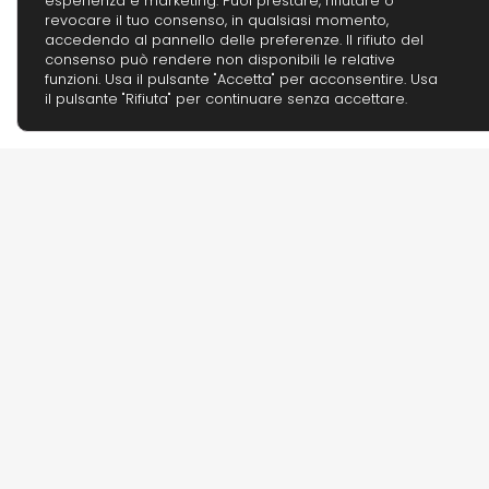
esperienza e marketing. Puoi prestare, rifiutare o
revocare il tuo consenso, in qualsiasi momento,
accedendo al pannello delle preferenze. Il rifiuto del
consenso può rendere non disponibili le relative
funzioni. Usa il pulsante "Accetta" per acconsentire. Usa
il pulsante "Rifiuta" per continuare senza accettare.