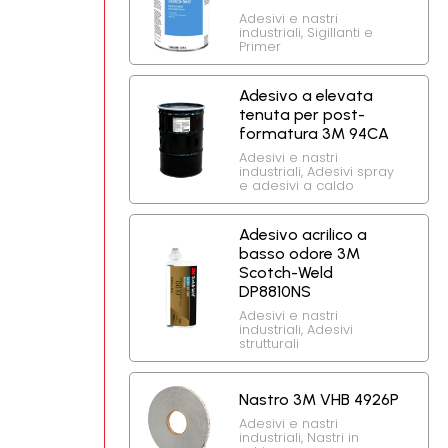
Adesivi e nastri
industriali
,
Sigillanti e
Primer
Adesivo a elevata
tenuta per post-
formatura 3M 94CA
Adesivi e nastri
industriali
,
Adesivi spray
e adesivi a caldo
Adesivo acrilico a
basso odore 3M
Scotch-Weld
DP8810NS
Adesivi e nastri
industriali
,
Adesivi
strutturali
Nastro 3M VHB 4926P
Adesivi e nastri
industriali
,
Nastri in