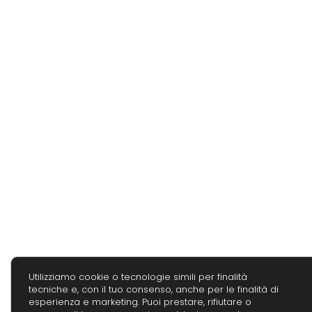
Utilizziamo cookie o tecnologie simili per finalità
tecniche e, con il tuo consenso, anche per le finalità di
esperienza e marketing. Puoi prestare, rifiutare o