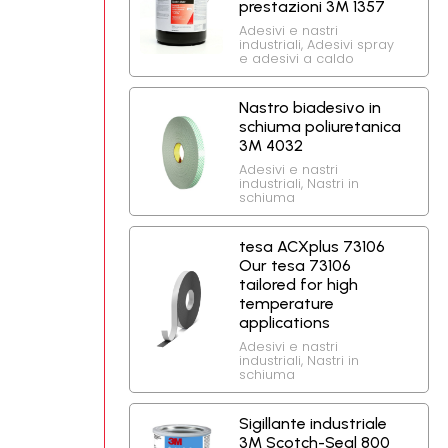
prestazioni 3M 1357
Adesivi e nastri
industriali
,
Adesivi spray
e adesivi a caldo
Nastro biadesivo in
schiuma poliuretanica
3M 4032
Adesivi e nastri
industriali
,
Nastri in
schiuma
tesa ACXplus 73106
Our tesa 73106
tailored for high
temperature
applications
Adesivi e nastri
industriali
,
Nastri in
schiuma
Sigillante industriale
3M Scotch-Seal 800