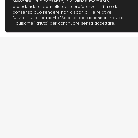
revocare il tuo consenso, in qualsiasi momento,
accedendo al pannello delle preferenze. Il rifiuto del
consenso può rendere non disponibili le relative
funzioni. Usa il pulsante "Accetta" per acconsentire. Usa
il pulsante "Rifiuta" per continuare senza accettare.