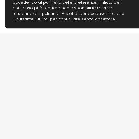
accedendo al pannello delle preferenze. Il rifiuto del
consenso può rendere non disponibili le relative
funzioni. Usa il pulsante "Accetta" per acconsentire. Usa
il pulsante "Rifiuta" per continuare senza accettare.