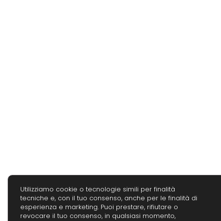
Utilizziamo cookie o tecnologie simili per finalità
tecniche e, con il tuo consenso, anche per le finalità di
esperienza e marketing. Puoi prestare, rifiutare o
revocare il tuo consenso, in qualsiasi momento,