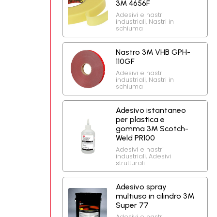
3M 4656F
Adesivi e nastri
industriali
,
Nastri in
schiuma
Nastro 3M VHB GPH-
110GF
Adesivi e nastri
industriali
,
Nastri in
schiuma
Adesivo istantaneo
per plastica e
gomma 3M Scotch-
Weld PR100
Adesivi e nastri
industriali
,
Adesivi
strutturali
Adesivo spray
multiuso in cilindro 3M
Super 77
Adesivi e nastri