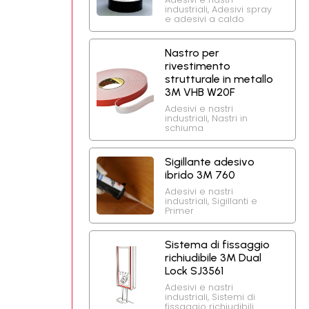
industriali
,
Adesivi spray
e adesivi a caldo
Nastro per
rivestimento
strutturale in metallo
3M VHB W20F
Adesivi e nastri
industriali
,
Nastri in
schiuma
Sigillante adesivo
ibrido 3M 760
Adesivi e nastri
industriali
,
Sigillanti e
Primer
Sistema di fissaggio
richiudibile 3M Dual
Lock SJ3561
Adesivi e nastri
industriali
,
Sistemi di
fissaggio richiudibili