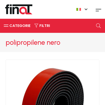
CATEGORIE
FILTRI
polipropilene nero