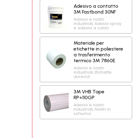
Adesivo a contatto
3M Fastbond 30NF
Adesivi e nastri
industriali
,
Adesivi spray
e adesivi a caldo
Materiale per
etichette in poliestere
a trasferimento
termico 3M 7860E
Adesivi e nastri
industriali
,
Etichette
durevoli
3M VHB Tape
RP+110GP
Adesivi e nastri
industriali
,
Nastri in
schiuma