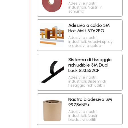
Adesivi e nastri
industriali
,
Nastri in
schiuma
Adesivo a caldo 3M
Hot Melt 3762PG
Adesivi e nastri
industriali
,
Adesivi spray
e adesivi a caldo
Sistema di fissaggio
richiudibile 3M Dual
Lock SJ3552CF
Adesivi e nastri
industriali
,
Sistemi di
fissaggio richiudibili
Nastro biadesivo 3M
99786NP+
Adesivi e nastri
industriali
,
Nastri
biadesivi sottili