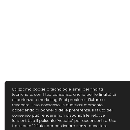
Utilizziamo cookie o tecnologie simili per finalità
tecniche e, con il tuo consenso, anche per le finalità di
esperienza e marketing. Puoi prestare, rifiutare o
revocare il tuo consenso, in qualsiasi momento,
accedendo al pannello delle preferenze. Il rifiuto del
consenso può rendere non disponibili le relative
funzioni. Usa il pulsante "Accetta" per acconsentire. Usa
il pulsante "Rifiuta" per continuare senza accettare.