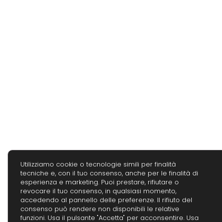
Utilizziamo cookie o tecnologie simili per finalità
tecniche e, con il tuo consenso, anche per le finalità di
esperienza e marketing. Puoi prestare, rifiutare o
revocare il tuo consenso, in qualsiasi momento,
accedendo al pannello delle preferenze. Il rifiuto del
consenso può rendere non disponibili le relative
funzioni. Usa il pulsante "Accetta" per acconsentire. Usa