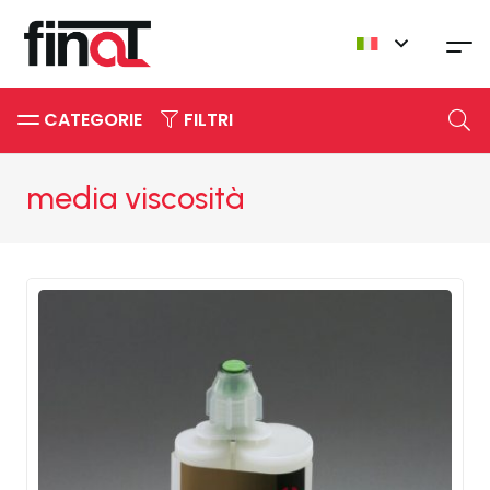
CATEGORIE
FILTRI
media viscosità