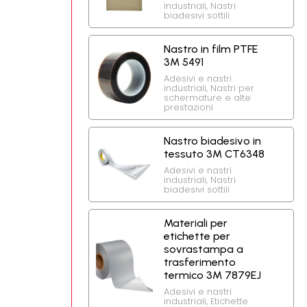
industriali
,
Nastri
biadesivi sottili
Nastro in film PTFE
3M 5491
Adesivi e nastri
industriali
,
Nastri per
schermature e alte
prestazioni
Nastro biadesivo in
tessuto 3M CT6348
Adesivi e nastri
industriali
,
Nastri
biadesivi sottili
Materiali per
etichette per
sovrastampa a
trasferimento
termico 3M 7879EJ
Adesivi e nastri
industriali
,
Etichette