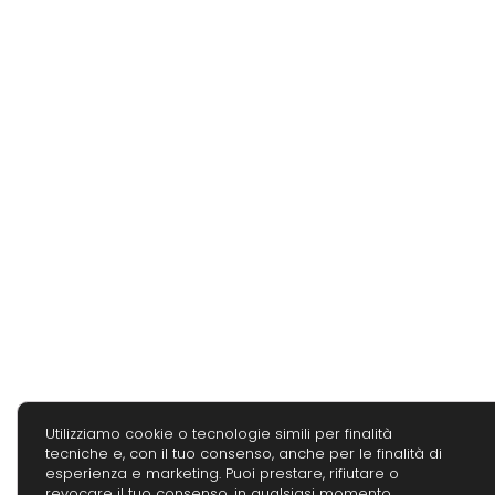
Utilizziamo cookie o tecnologie simili per finalità
tecniche e, con il tuo consenso, anche per le finalità di
esperienza e marketing. Puoi prestare, rifiutare o
revocare il tuo consenso, in qualsiasi momento,