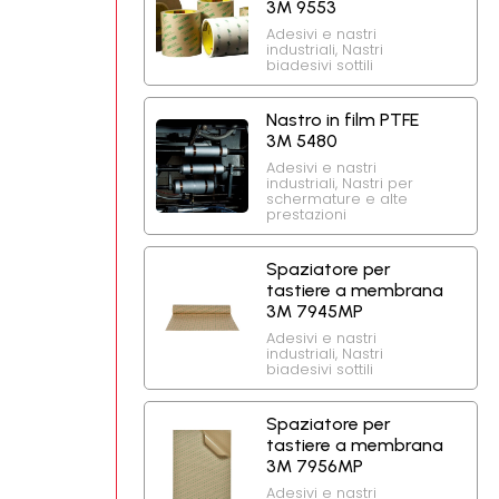
3M 9553
Adesivi e nastri
industriali
,
Nastri
biadesivi sottili
Nastro in film PTFE
3M 5480
Adesivi e nastri
industriali
,
Nastri per
schermature e alte
prestazioni
Spaziatore per
tastiere a membrana
3M 7945MP
Adesivi e nastri
industriali
,
Nastri
biadesivi sottili
Spaziatore per
tastiere a membrana
3M 7956MP
Adesivi e nastri