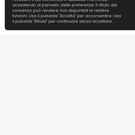
accedendo al pannello delle preferenze. Il rifiuto del
consenso può rendere non disponibili le relative
funzioni. Usa il pulsante "Accetta" per acconsentire. Usa
il pulsante "Rifiuta" per continuare senza accettare.