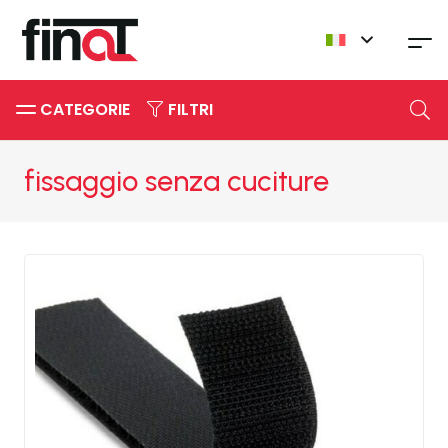
CATEGORIE
FILTRI
fissaggio senza cuciture