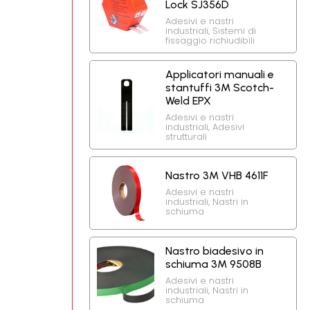
Lock SJ356D
Adesivi e nastri
industriali
,
Sistemi di
fissaggio richiudibili
Applicatori manuali e
stantuffi 3M Scotch-
Weld EPX
Adesivi e nastri
industriali
,
Adesivi
strutturali
Nastro 3M VHB 4611F
Adesivi e nastri
industriali
,
Nastri in
schiuma
Nastro biadesivo in
schiuma 3M 9508B
Adesivi e nastri
industriali
,
Nastri in
schiuma