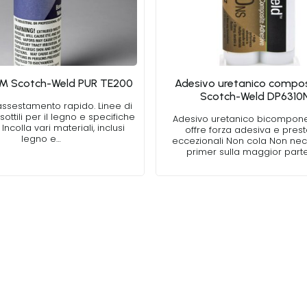
3M Scotch-Weld PUR TE200
Adesivo uretanico compo
Scotch-Weld DP6310
ssestamento rapido. Linee di
sottili per il legno e specifiche
Adesivo uretanico bicompon
 Incolla vari materiali, inclusi
offre forza adesiva e prest
legno e…
eccezionali Non cola Non nec
primer sulla maggior part