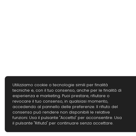
Utilizziamo cookie o tecnologie simili per finalità
tecniche e, con il tuo consenso, anche per le finalità di
esperienza e marketing. Puoi prestare, rifiutare o
revocare il tuo consenso, in qualsiasi momento,
accedendo al pannello delle preferenze. Il rifiuto del
consenso può rendere non disponibili le relative
funzioni. Usa il pulsante "Accetta" per acconsentire. Usa
il pulsante "Rifiuta" per continuare senza accettare.