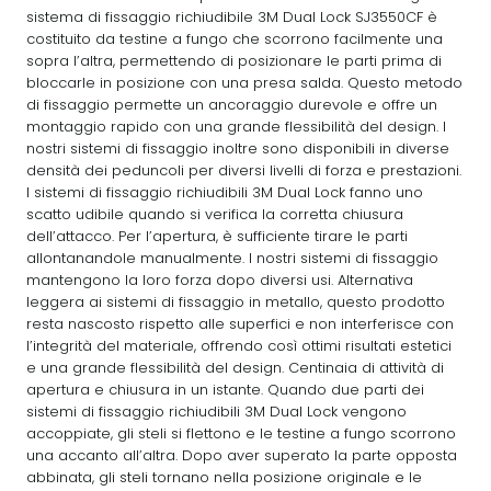
sistema di fissaggio richiudibile 3M Dual Lock SJ3550CF è
costituito da testine a fungo che scorrono facilmente una
sopra l’altra, permettendo di posizionare le parti prima di
bloccarle in posizione con una presa salda. Questo metodo
di fissaggio permette un ancoraggio durevole e offre un
montaggio rapido con una grande flessibilità del design. I
nostri sistemi di fissaggio inoltre sono disponibili in diverse
densità dei peduncoli per diversi livelli di forza e prestazioni.
I sistemi di fissaggio richiudibili 3M Dual Lock fanno uno
scatto udibile quando si verifica la corretta chiusura
dell’attacco. Per l’apertura, è sufficiente tirare le parti
allontanandole manualmente. I nostri sistemi di fissaggio
mantengono la loro forza dopo diversi usi. Alternativa
leggera ai sistemi di fissaggio in metallo, questo prodotto
resta nascosto rispetto alle superfici e non interferisce con
l’integrità del materiale, offrendo così ottimi risultati estetici
e una grande flessibilità del design. Centinaia di attività di
apertura e chiusura in un istante. Quando due parti dei
sistemi di fissaggio richiudibili 3M Dual Lock vengono
accoppiate, gli steli si flettono e le testine a fungo scorrono
una accanto all’altra. Dopo aver superato la parte opposta
abbinata, gli steli tornano nella posizione originale e le