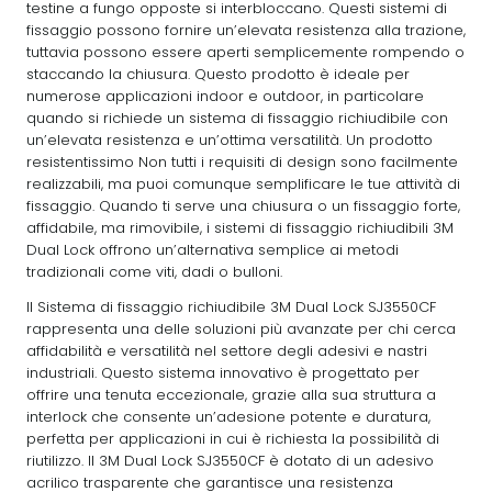
testine a fungo opposte si interbloccano. Questi sistemi di
fissaggio possono fornire un’elevata resistenza alla trazione,
tuttavia possono essere aperti semplicemente rompendo o
staccando la chiusura. Questo prodotto è ideale per
numerose applicazioni indoor e outdoor, in particolare
quando si richiede un sistema di fissaggio richiudibile con
un’elevata resistenza e un’ottima versatilità. Un prodotto
resistentissimo Non tutti i requisiti di design sono facilmente
realizzabili, ma puoi comunque semplificare le tue attività di
fissaggio. Quando ti serve una chiusura o un fissaggio forte,
affidabile, ma rimovibile, i sistemi di fissaggio richiudibili 3M
Dual Lock offrono un’alternativa semplice ai metodi
tradizionali come viti, dadi o bulloni.
Il Sistema di fissaggio richiudibile 3M Dual Lock SJ3550CF
rappresenta una delle soluzioni più avanzate per chi cerca
affidabilità e versatilità nel settore degli adesivi e nastri
industriali. Questo sistema innovativo è progettato per
offrire una tenuta eccezionale, grazie alla sua struttura a
interlock che consente un’adesione potente e duratura,
perfetta per applicazioni in cui è richiesta la possibilità di
riutilizzo. Il 3M Dual Lock SJ3550CF è dotato di un adesivo
acrilico trasparente che garantisce una resistenza