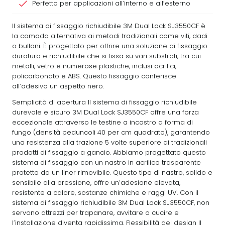
Perfetto per applicazioni all’interno e all’esterno
Il sistema di fissaggio richiudibile 3M Dual Lock SJ3550CF è
la comoda alternativa ai metodi tradizionali come viti, dadi
o bulloni. È progettato per offrire una soluzione di fissaggio
duratura e richiudibile che si fissa su vari substrati, tra cui
metalli, vetro e numerose plastiche, inclusi acrilici,
policarbonato e ABS. Questo fissaggio conferisce
all’adesivo un aspetto nero.
Semplicità di apertura Il sistema di fissaggio richiudibile
durevole e sicuro 3M Dual Lock SJ3550CF offre una forza
eccezionale attraverso le testine a incastro a forma di
fungo (densità peduncoli 40 per cm quadrato), garantendo
una resistenza alla trazione 5 volte superiore ai tradizionali
prodotti di fissaggio a gancio. Abbiamo progettato questo
sistema di fissaggio con un nastro in acrilico trasparente
protetto da un liner rimovibile. Questo tipo di nastro, solido e
sensibile alla pressione, offre un’adesione elevata,
resistente a calore, sostanze chimiche e raggi UV. Con il
sistema di fissaggio richiudibile 3M Dual Lock SJ3550CF, non
servono attrezzi per trapanare, avvitare o cucire e
l’installazione diventa rapidissima. Flessibilità del design Il