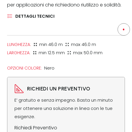
per applicazioni che richiedono riutilizzo e solidità.
DETTAGLI TECNICI
LUNGHEZZA:
min
46.0 m
max
46.0 m
zoom_in_map
zoom_out_map
LARGHEZZA:
min
12.5 mm
max
50.0 mm
zoom_in_map
zoom_out_map
OPZIONI COLORE:
Nero
RICHIEDI UN PREVENTIVO
E’ gratuito e senza impegno. Basta un minuto
per ottenere una soluzione in linea con le tue
esigenze.
Richiedi Preventivo