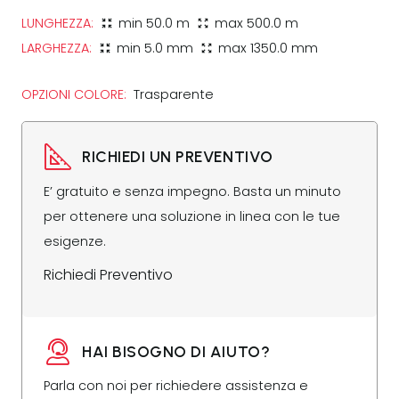
LUNGHEZZA:
min
50.0 m
max
500.0 m
zoom_in_map
zoom_out_map
LARGHEZZA:
min
5.0 mm
max
1350.0 mm
zoom_in_map
zoom_out_map
OPZIONI COLORE:
Trasparente
RICHIEDI UN PREVENTIVO
E’ gratuito e senza impegno. Basta un minuto
per ottenere una soluzione in linea con le tue
esigenze.
Richiedi Preventivo
HAI BISOGNO DI AIUTO?
Parla con noi per richiedere assistenza e