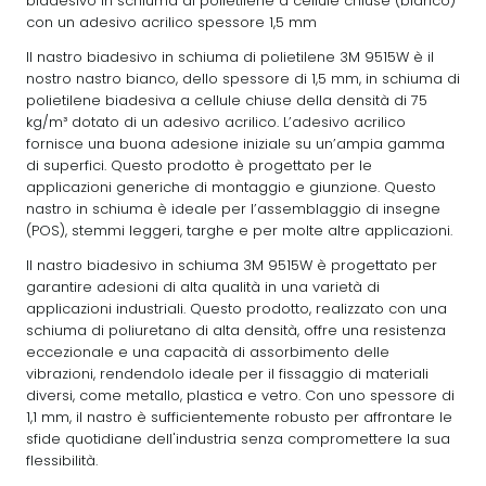
biadesivo in schiuma di polietilene a cellule chiuse (bianco)
con un adesivo acrilico spessore 1,5 mm
Il nastro biadesivo in schiuma di polietilene 3M 9515W è il
nostro nastro bianco, dello spessore di 1,5 mm, in schiuma di
polietilene biadesiva a cellule chiuse della densità di 75
kg/m³ dotato di un adesivo acrilico. L’adesivo acrilico
fornisce una buona adesione iniziale su un’ampia gamma
di superfici. Questo prodotto è progettato per le
applicazioni generiche di montaggio e giunzione. Questo
nastro in schiuma è ideale per l’assemblaggio di insegne
(POS), stemmi leggeri, targhe e per molte altre applicazioni.
Il nastro biadesivo in schiuma 3M 9515W è progettato per
garantire adesioni di alta qualità in una varietà di
applicazioni industriali. Questo prodotto, realizzato con una
schiuma di poliuretano di alta densità, offre una resistenza
eccezionale e una capacità di assorbimento delle
vibrazioni, rendendolo ideale per il fissaggio di materiali
diversi, come metallo, plastica e vetro. Con uno spessore di
1,1 mm, il nastro è sufficientemente robusto per affrontare le
sfide quotidiane dell'industria senza compromettere la sua
flessibilità.