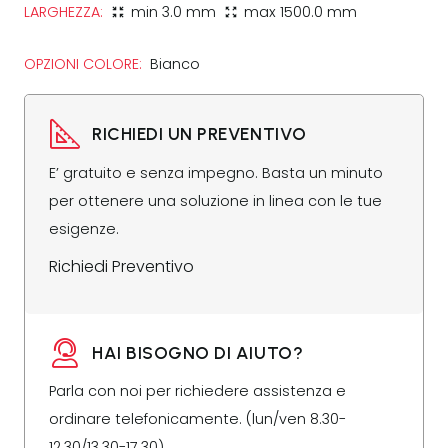
LARGHEZZA:
min
3.0 mm
max
1500.0 mm
zoom_in_map
zoom_out_map
OPZIONI COLORE:
Bianco
RICHIEDI UN PREVENTIVO
E’ gratuito e senza impegno. Basta un minuto
per ottenere una soluzione in linea con le tue
esigenze.
Richiedi Preventivo
HAI BISOGNO DI AIUTO?
Parla con noi per richiedere assistenza e
ordinare telefonicamente. (lun/ven 8.30-
12.30/13.30-17.30)