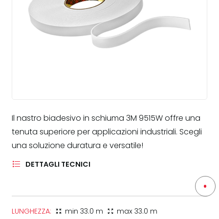
Il nastro biadesivo in schiuma 3M 9515W offre una
tenuta superiore per applicazioni industriali. Scegli
una soluzione duratura e versatile!
DETTAGLI TECNICI
LUNGHEZZA:
min
33.0 m
max
33.0 m
zoom_in_map
zoom_out_map