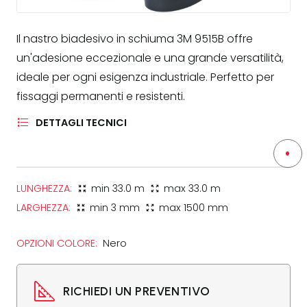
Il nastro biadesivo in schiuma 3M 9515B offre
un'adesione eccezionale e una grande versatilità,
ideale per ogni esigenza industriale. Perfetto per
fissaggi permanenti e resistenti.
DETTAGLI TECNICI
LUNGHEZZA:
min
33.0 m
max
33.0 m
zoom_in_map
zoom_out_map
LARGHEZZA:
min
3 mm
max
1500 mm
zoom_in_map
zoom_out_map
OPZIONI COLORE:
Nero
RICHIEDI UN PREVENTIVO