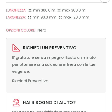
LUNGHEZZA:
min
300.0 m
max
300.0 m
zoom_in_map
zoom_out_map
LARGHEZZA:
min
90.0 mm
max
120.0 mm
zoom_in_map
zoom_out_map
OPZIONI COLORE:
Nero
RICHIEDI UN PREVENTIVO
E’ gratuito e senza impegno. Basta un minuto
per ottenere una soluzione in linea con le tue
esigenze.
Richiedi Preventivo
HAI BISOGNO DI AIUTO?