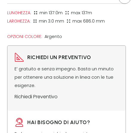
LUNGHEZZA:
min
137.0m
max
137m
zoom_in_map
zoom_out_map
LARGHEZZA:
min
3.0 mm
max
686.0 mm
zoom_in_map
zoom_out_map
OPZIONI COLORE:
Argento
RICHIEDI UN PREVENTIVO
E’ gratuito e senza impegno. Basta un minuto
per ottenere una soluzione in linea con le tue
esigenze.
Richiedi Preventivo
HAI BISOGNO DI AIUTO?