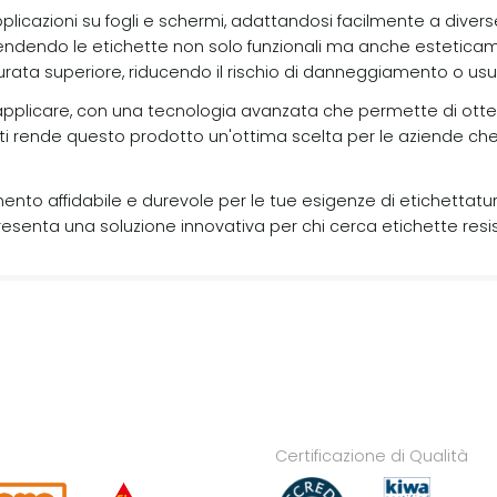
pplicazioni su fogli e schermi, adattandosi facilmente a divers
endendo le etichette non solo funzionali ma anche esteticam
urata superiore, riducendo il rischio di danneggiamento o usu
da applicare, con una tecnologia avanzata che permette di ott
i rende questo prodotto un'ottima scelta per le aziende che 
umento affidabile e durevole per le tue esigenze di etichettat
resenta una soluzione innovativa per chi cerca etichette resist
Certificazione di Qualità