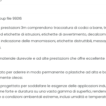
io
oup file 99316
te prestazioni 3m comprendono tracciatura di codici a barre, t
i ed etichette di istruzioni, etichette di avvertimento, decal
 indicazione delle manomissioni, etichette distruttibili, messag
.
 materiale durevole e ad alte prestazioni che offre eccellente s
tato per aderire in modo permanente a plastiche ad alta e bas
rmente oleosi.
progettato per soddisfare le esigenze delle applicazioni indust
e forte e duratura su una vasta gamma di superfici, rendendo
 a condizioni ambientali estreme, inclusi umidità e temperatur