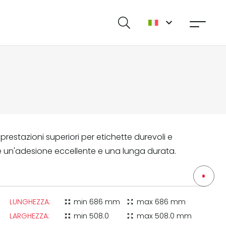
prestazioni superiori per etichette durevoli e
isce un'adesione eccellente e una lunga durata.
LUNGHEZZA:
min
686 mm
max
686 mm
zoom_in_map
zoom_out_map
LARGHEZZA:
min
508.0
max
508.0 mm
zoom_in_map
zoom_out_map