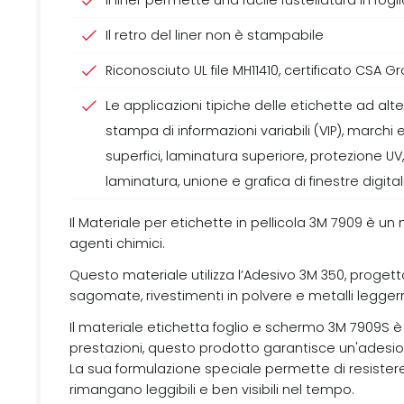
Il liner permette una facile fustellatura in fogl
Il retro del liner non è stampabile
Riconosciuto UL file MH11410, certificato CSA Gr
Le applicazioni tipiche delle etichette ad al
stampa di informazioni variabili (VIP), march
superfici, laminatura superiore, protezione UV,
laminatura, unione e grafica di finestre digitali
Il Materiale per etichette in pellicola 3M 7909 è un
agenti chimici.
Questo materiale utilizza l’Adesivo 3M 350, proget
sagomate, rivestimenti in polvere e metalli legge
Il materiale etichetta foglio e schermo 3M 7909S è 
prestazioni, questo prodotto garantisce un'adesion
La sua formulazione speciale permette di resistere
rimangano leggibili e ben visibili nel tempo.