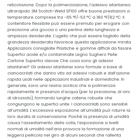
reticolazione. Dopo la polimerizzazione, l’adesivo istantaneo
ultrarapido 3M Scotch-Weld SF100 offre buone prestazioni a
temperature comprese tra -65 °F/-53 °C a 180 °F/82 °C. Il
contenitore flessibile può essere premuto per erogare con
precisione una goccia o una perlina della lunghezza e
ampiezza desiderate. L’ugello che può essere tagliato della
grandezza desiderata favorisce questa applicazione mirata.
Applicazioni consigliate Plastiche e gomme difficili da fissare
Superfici acide e/o contaminate Legno Sughero Pelle
Cartone Superfici oleose Che cosa sono gli adesivi
istantanei? Gli adesivi istantanei sono formule a base di
cianoacrilati che danno vita ad adesivi robusti e dall’azione
rapida usati nelle applicazioni industriali e domestiche. In
generale, sono una resina acrilica che si polimerizza
rapidamente in presenza d’acqua (per la precisione, di ioni
di idrossido), formando lunghe catene robuste che
congiungono le superfici unite. I cianoacrilati sono sensibili
all’umidità. L’eccessiva esposizione all’umidità può ridurre la
loro durata di conservazione. Poiché la presenza di umidità
causa l’assestamento della colla, l’esposizione a livelli
normali di umidità nell’aria provoca la formazione di una
leggera pellicola nel giro di alcuni secondi che rallenta