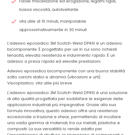
Facile miscelazione ed erogazione, legami rigidi,
bassa viscosità, autolivellante.
vita utile di 10 minuti, manipolabile
approssimativamente in 30 minuti
L’adesivo epossidico 3M Scotch-Weld DP410 è un adesivo
bicomponente. È progettato per usi in cui sono richiesti
tenacità, elevata resistenza e indurimento rapido. È un
adesivo a presa rapida ed elevate prestazioni.
Adesivo epossidico bicomponente con una buona stabilità
sotto carichi statici e dinamici (vibrazioni e urti).
Viscoplastico. vita utile più breve.
L'adesivo epossidico 3M Scotch-Weld DP410 è una soluzione
di alta qualità progettata per soddisfare le esigenze delle
applicazioni industriali più impegnative. Grazie alla sua
formula innovativa, questo adesivo offre una resistenza
eccezionale a trazione e shear, permettendo di incollare
una vasta gamma di materiali, tra cui metalli, plastiche e
compositi. La sua versatilità lo rende adatto per
l'assemblaggio di strutture, la riparazione di componenti e