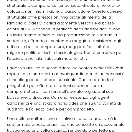
strutturale bicomponente, tenacizzato, di colore nero, anti-
colatura, non infiammabile, a basso odore. Questo adesivo
strutturale offre prestazioni migliorate all’interno della
famiglia di adesivi acrilici altamente versatili e a basso
odore di 3M. Mantiene la praticità degli adesivi acrilici con
un indurimento rapido e una preparazione minima della
superficie, offrendo al contempo maggiore resistenza agli
urti e alle basse temperature, maggiore flessibilità e
migliore profilo di rischio tossicologico. Non è corrosivo per
l’acciaio e per altri substrati metallici attivi.
L'adesivo acrilico a basso odore 3M Scotch-Weld DP8725NS
rappresenta una scelta all'avanguardia per le tue necessità
di incollaggio nel settore industriale. Questo prodotto è
progettato per offrire prestazioni superiori senza
compromettere il comfort dell'operatore grazie al suo
basso livello di odore. Con una resistenza agli agenti
atmosferici e una straordinaria adesione su una varietà di
substrati, è l'alleato ideale per ogni progetto.
Una delle caratteristiche distintive di questo adesivo è la
sua formula a base di acrilico, che consente un'eccezionale
trasparenza una volta asciutto, rendendolo perfetto per