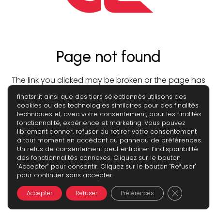
Page not found
The link you clicked may be broken or the page has
been removed.
finatsrl.it ainsi que des tiers sélectionnés utilisons des
cookies ou des technologies similaires pour des finalités
techniques et, avec votre consentement, pour les finalités
fonctionnalité, expérience et marketing. Vous pouvez
librement donner, refuser ou retirer votre consentement
à tout moment en accédant au panneau de préférences.
Un refus de consentement peut entraîner l’indisponibilité
des fonctionnalités connexes. Cliquez sur le bouton
"Accepter" pour consentir. Cliquez sur le bouton "Refuser"
pour continuer sans accepter.
Fermer la b
Accepter
Refuser
Préférences